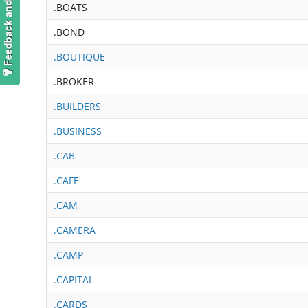
Feedback and suggestions
.BOATS
.BOND
.BOUTIQUE
.BROKER
.BUILDERS
.BUSINESS
.CAB
.CAFE
.CAM
.CAMERA
.CAMP
.CAPITAL
.CARDS