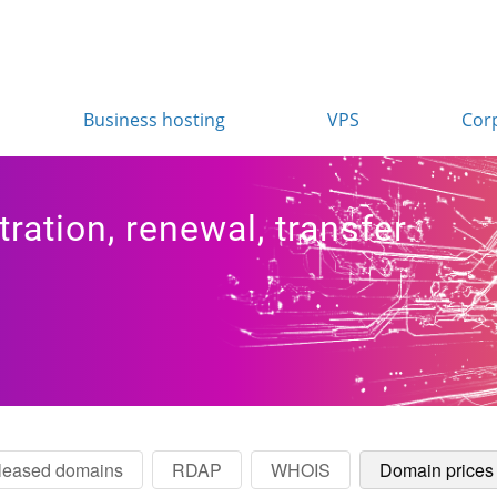
Business hosting
VPS
Cor
ration, renewal, transfer
leased domains
RDAP
WHOIS
Domain prices