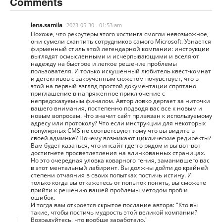
Comments
lena.samila
2023-05-30 - 01:53 am
Похоже, что рекрутеры этого хостинга смогли невозможное,
они сумели схантить сотрудников самого Microsoft. Узнается
фирменный стиль этой легендарной компании: инструкции
выглядят осмысленными и исчерпывающими и вселяют
надежду на быстрое и легкое решение проблемы
пользователя. И только искушенный любитель квест-комнат
и детективов с закрученным сюжетом почувствует, что в
этой на первый взгляд простой документации спрятано
приглашение в напряженное приключение с
непредсказуемым финалом. Автор ловко дергает за ниточки
вашего внимания, постепенно подводя вас все к новым и
новым вопросам. Что значит сайт привязан к используемому
адресу или протоколу? Что если инструкции для некоторых
популярных CMS не соответсвуют тому что вы видите в
своей админке? Почему возникают циклические редиректы?
Вам будет казаться, что инсайт где-то рядом и вы вот-вот
достигнете просветлетления на влинкованных страницах.
Но это очередная уловка коварного гения, заманившего вас
в этот ментальный лабиринт. Вы должны дойти до крайней
степени отчаяния в своих попытках постичь истину. И
только когда вы откажетесь от попыток понять, вы сможете
прийти к решению вашей проблемы методом проб и
ошибок.
И тогда вам откроется скрытое послание автора: "Кто вы
такие, чтобы постичь мудрость этой великой компании?
Возрадуйтесь, что вообще заработало."