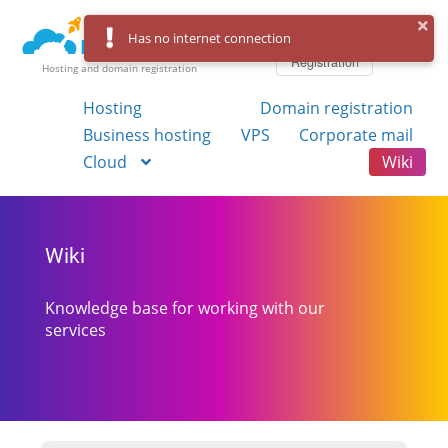
Log in
Has no internet connection
Registration
Hosting and domain registration
Hosting
Domain registration
Business hosting
VPS
Corporate mail
Cloud
Wiki
Wiki
Knowledge base for working with our
services