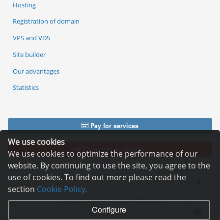
Hosting
Registration of domain
VPS and VDS
Site builder
Our advantages
Statistics
Pay for services
We use cookies
Complain to director
We use cookies to optimize the performance of our
website. By continuing to use the site, you agree to the
use of cookies. To find out more please read the
section
Cookie Policy.
Copyright © 2006—2026
Hosting.XYZ
Configure
All materials on this site are protected by copyright.