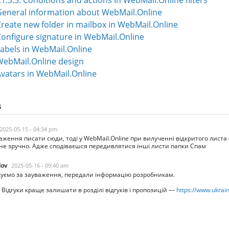
.1.3.3. Conditions and actions in WebMail.Online filters
 General information about WebMail.Online
 Create new folder in mailbox in WebMail.Online
 Configure signature in WebMail.Online
 Labels in WebMail.Online
 WebMail.Online design
 Avatars in WebMail.Online
s
2025-05-15 - 04:34 pm
ження писати сюди, тоді у WebMail.Online при вилученні відкритого листа (
е не зручно. Адже сподіваєшся передивлятися інші листи папки Спам
lov
2025-05-16 - 09:40 am
уємо за зауваження, передали інформацію розробникам.
. Відгуки краще залишати в розділі відгуків і пропозицій —
https://www.ukrai