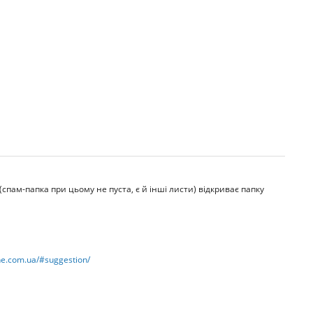
спам-папка при цьому не пуста, є й інші листи) відкриває папку
ne.com.ua/#suggestion/