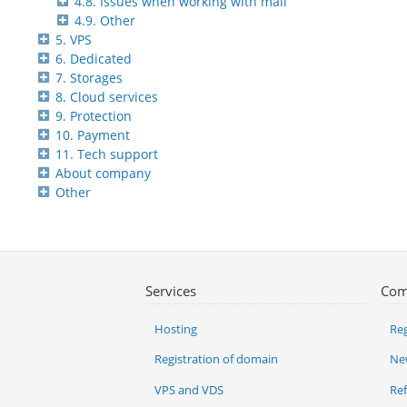
4.8. Issues when working with mail
4.9. Other
5. VPS
6. Dedicated
7. Storages
8. Cloud services
9. Protection
10. Payment
11. Tech support
About company
Other
Services
Com
Hosting
Reg
Registration of domain
Ne
VPS and VDS
Re