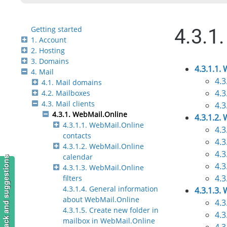
Getting started
4.3.1
1. Account
2. Hosting
3. Domains
4.3.1.1.
4. Mail
4.3
4.1. Mail domains
4.3
4.2. Mailboxes
4.3. Mail clients
4.3
4.3.1. WebMail.Online
4.3.1.2.
4.3.1.1. WebMail.Online
4.3
contacts
4.3
4.3.1.2. WebMail.Online
4.3
calendar
Feedback and suggestions
4.3
4.3.1.3. WebMail.Online
4.3
filters
4.3.1.4. General information
4.3.1.3.
about WebMail.Online
4.3
4.3.1.5. Create new folder in
4.3
mailbox in WebMail.Online