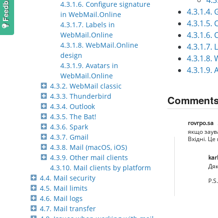
4.3
4.3.1.6. Configure signature
4.3.1.4.
in WebMail.Online
4.3.1.5.
4.3.1.7. Labels in
4.3.1.6.
WebMail.Online
4.3.1.8. WebMail.Online
4.3.1.7.
design
4.3.1.8.
4.3.1.9. Avatars in
4.3.1.9.
WebMail.Online
4.3.2. WebMail classic
4.3.3. Thunderbird
Comment
4.3.4. Outlook
4.3.5. The Bat!
rovrpo.sa
4.3.6. Spark
якщо заува
4.3.7. Gmail
Вхідні. Ц
4.3.8. Mail (macOS, iOS)
4.3.9. Other mail clients
kar
Дяк
4.3.10. Mail clients by platform
4.4. Mail security
P.S
4.5. Mail limits
4.6. Mail logs
4.7. Mail transfer