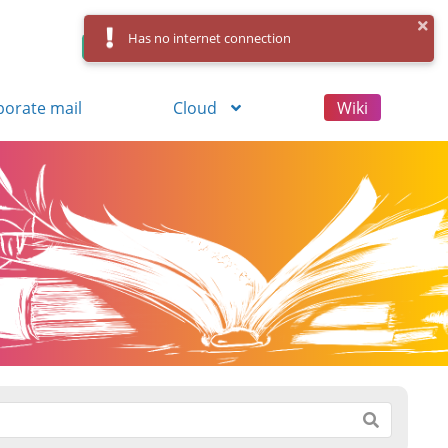
Has no internet connection
Control Panel
Log in
Registration
porate mail
Cloud
Wiki